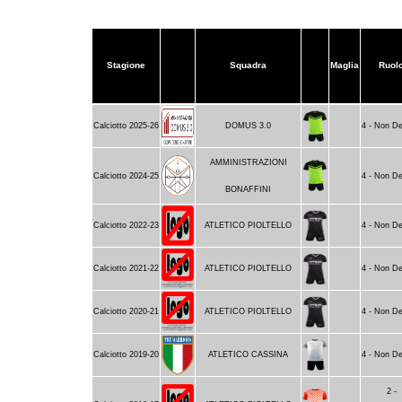
Stagione
Squadra
Maglia
Ruol
Calciotto 2025-26
DOMUS 3.0
4 - Non De
AMMINISTRAZIONI
Calciotto 2024-25
4 - Non De
BONAFFINI
Calciotto 2022-23
ATLETICO PIOLTELLO
4 - Non De
Calciotto 2021-22
ATLETICO PIOLTELLO
4 - Non De
Calciotto 2020-21
ATLETICO PIOLTELLO
4 - Non De
Calciotto 2019-20
ATLETICO CASSINA
4 - Non De
2 -