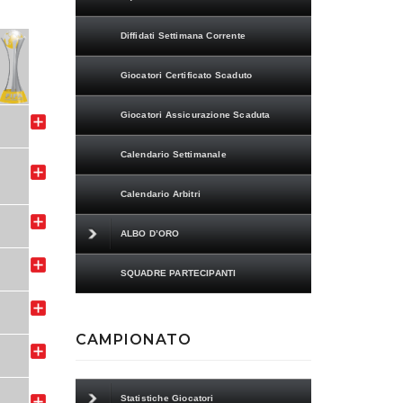
Diffidati Settimana Corrente
Giocatori Certificato Scaduto
Giocatori Assicurazione Scaduta
Calendario Settimanale
Calendario Arbitri
ALBO D’ORO
SQUADRE PARTECIPANTI
CAMPIONATO
Statistiche Giocatori