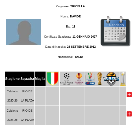
Cognome:
TRICELLA
Nome:
DAVIDE
Eta:
13
Certificato Scadenza:
11 GENNAIO 2027
Data di Nascita:
28 SETTEMBRE 2012
Nazionalita:
ITALIA
Stagione
Squadra
Maglia
Calciotto
RIO DE
2025-26
LA PLAZA
Calciotto
RIO DE
2024-25
LA PLAZA