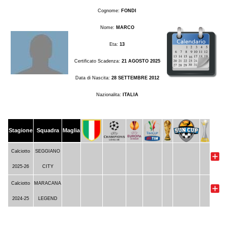
Cognome:
FONDI
Nome:
MARCO
Eta:
13
Certificato Scadenza:
21 AGOSTO 2025
Data di Nascita:
28 SETTEMBRE 2012
Nazionalita:
ITALIA
Stagione
Squadra
Maglia
Calciotto
SEGGIANO
2025-26
CITY
Calciotto
MARACANA
2024-25
LEGEND