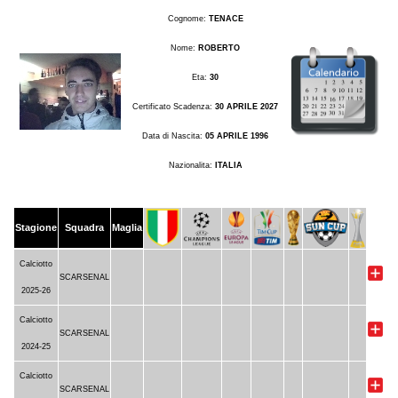
Cognome:
TENACE
Nome:
ROBERTO
Eta:
30
Certificato Scadenza:
30 APRILE 2027
Data di Nascita:
05 APRILE 1996
Nazionalita:
ITALIA
Stagione
Squadra
Maglia
Calciotto
SCARSENAL
2025-26
Calciotto
SCARSENAL
2024-25
Calciotto
SCARSENAL