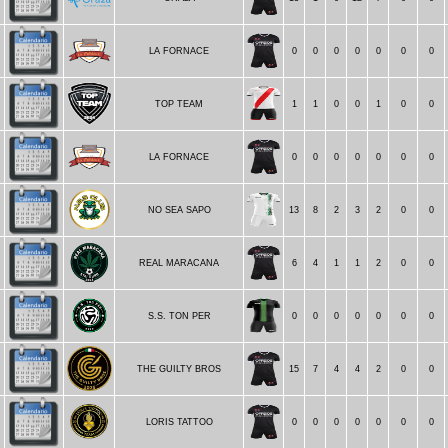
LA FORNACE
0
0
0
0
0
0
0
TOP TEAM
1
1
0
0
1
0
0
5
LA FORNACE
0
0
0
0
0
0
0
NO SEA SAPO
13
8
2
3
2
0
0
REAL MARACANA
6
4
1
1
2
0
0
S.S. TON PER
0
0
0
0
0
0
0
THE GUILTY BROS
15
7
4
4
2
0
0
LORIS TATTOO
0
0
0
0
0
0
0