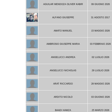
AGUILAR MENDOZA OLIVER KABIR
09 GIUGNO 2026
ALFANO GIUSEPPE
31 AGOSTO 2017
AMATO MANUEL
15 MAGGIO 2026
AMBROSIO GIUSEPPE MARIA
03 FEBBRAIO 2026
ANGELUCCI ANDREA
02 LUGLIO 2026
ANGELUCCI NICHOLAS
29 LUGLIO 2026
ARAT RICCARDO
28 MAGGIO 2026
ARDITO NICOLO
03 GIUGNO 2026
BAADI HAMZA
25 MARZO 2026