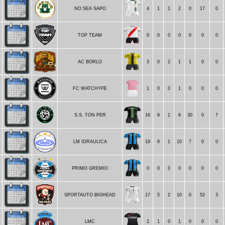
NO SEA SAPO
4
1
1
2
0
17
0
TOP TEAM
0
0
0
0
0
0
0
AC BORLO
3
0
2
1
1
0
0
FC WATCHYPE
1
0
0
1
0
0
0
S.S. TON PER
16
9
1
6
30
0
7
LM IDRAULICA
19
8
1
10
7
0
0
PRIMO GREMIO
0
0
0
0
0
0
0
SPORTAUTO BIGHEAD
17
5
2
10
0
52
3
LMC
2
1
0
1
0
0
0