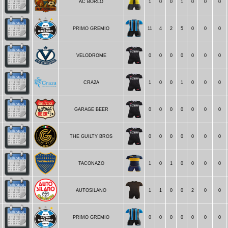
AC BORLO
1
0
0
1
0
0
0
PRIMO GREMIO
11
4
2
5
0
0
0
5
VELODROME
0
0
0
0
0
0
0
CRA2A
1
0
0
1
0
0
0
GARAGE BEER
0
0
0
0
0
0
0
5
THE GUILTY BROS
0
0
0
0
0
0
0
TACONAZO
1
0
1
0
0
0
0
AUTOSILANO
1
1
0
0
2
0
0
5
PRIMO GREMIO
0
0
0
0
0
0
0