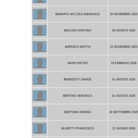
BAGNATO NICCOLO EMANUELE
20 NOVEMBRE 2025
BALCONI STEFANO
04 AGOSTO 2026
BARRACO MATTIA
12 NOVEMBRE 2025
BASSI PIETRO
19 FEBBRAIO 2026
BENEDETTI DAVIDE
01 AGOSTO 2026
BERTINO VERONICA
01 AGOSTO 2026
BERTONE ANDREA
30 SETTEMBRE 202
BLASETTI FRANCESCO
21 GIUGNO 2026