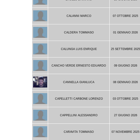
CALANNI MARCO
07 OTTOBRE 2025
CALDERA TOMMASO
01 GENNAIO 2026
CALUNGA LUIS ENRIQUE
25 SETTEMBRE 202
CANCHO VERDE ERNESTO EDUARDO
09 GIUGNO 2026
CANNELLA GIANLUCA
08 GENNAIO 2026
CAPELLETTI CARBONE LORENZO
03 OTTOBRE 2025
CAPPELLINI ALESSANDRO
27 GIUGNO 2026
CARAVITA TOMMASO
07 NOVEMBRE 2025