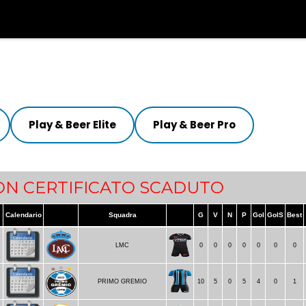
Play & Beer Elite
Play & Beer Pro
ON CERTIFICATO SCADUTO
Calendario
Squadra
G
V
N
P
Gol
GolS
Best
5
LMC
0
0
0
0
0
0
0
PRIMO GREMIO
10
5
0
5
4
0
1