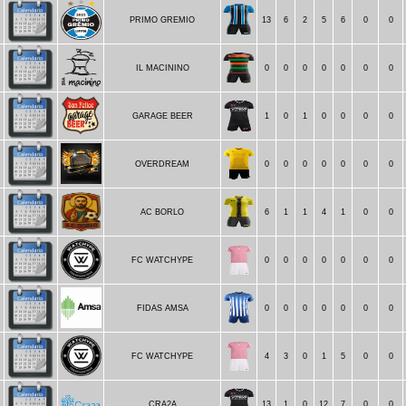
PRIMO GREMIO
13
6
2
5
6
0
0
4
IL MACININO
0
0
0
0
0
0
0
GARAGE BEER
1
0
1
0
0
0
0
OVERDREAM
0
0
0
0
0
0
0
AC BORLO
6
1
1
4
1
0
0
5
FC WATCHYPE
0
0
0
0
0
0
0
5
FIDAS AMSA
0
0
0
0
0
0
0
FC WATCHYPE
4
3
0
1
5
0
0
CRA2A
13
1
0
12
7
0
0