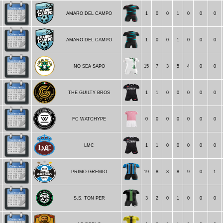
AMARO DEL CAMPO
1
0
0
1
0
0
0
AMARO DEL CAMPO
1
0
0
1
0
0
0
NO SEA SAPO
15
7
3
5
4
0
0
5
THE GUILTY BROS
1
1
0
0
0
0
0
5
FC WATCHYPE
0
0
0
0
0
0
0
5
LMC
1
1
0
0
0
0
0
PRIMO GREMIO
19
8
3
8
9
0
1
S.S. TON PER
3
2
0
1
0
0
0