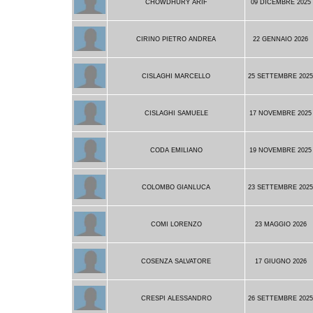
CHOWDHURY ARIF
09 DICEMBRE 2025
CIRINO PIETRO ANDREA
22 GENNAIO 2026
CISLAGHI MARCELLO
25 SETTEMBRE 202
CISLAGHI SAMUELE
17 NOVEMBRE 2025
CODA EMILIANO
19 NOVEMBRE 2025
COLOMBO GIANLUCA
23 SETTEMBRE 202
COMI LORENZO
23 MAGGIO 2026
COSENZA SALVATORE
17 GIUGNO 2026
CRESPI ALESSANDRO
26 SETTEMBRE 202