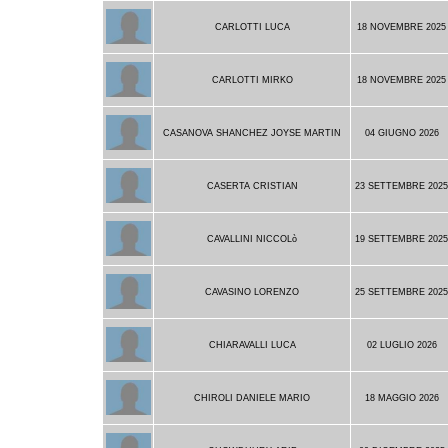
CARLOTTI LUCA
18 NOVEMBRE 2025
CARLOTTI MIRKO
18 NOVEMBRE 2025
CASANOVA SHANCHEZ JOYSE MARTIN
04 GIUGNO 2026
CASERTA CRISTIAN
23 SETTEMBRE 202
CAVALLINI NICCOLò
19 SETTEMBRE 202
CAVASINO LORENZO
25 SETTEMBRE 202
CHIARAVALLI LUCA
02 LUGLIO 2026
CHIROLI DANIELE MARIO
18 MAGGIO 2026