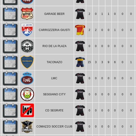
GARAGE BEER
2
0
1
1
0
0
0
CARROZZERIA GIUSTI
2
2
0
0
1
0
0
RIO DE LA PLAZA
0
0
0
0
0
0
0
TACONAZO
15
3
3
9
6
0
1
LMC
0
0
0
0
0
0
0
SEGGIANO CITY
0
0
0
0
0
0
0
5
CD SEGRATE
0
0
0
0
0
0
0
COMAZZO SOCCER CLUB
0
0
0
0
0
0
0