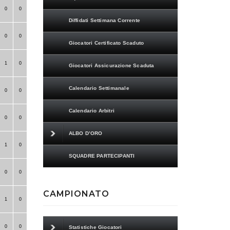
0
0
Diffidati Settimana Corrente
0
0
Giocatori Certificato Scaduto
1
0
Giocatori Assicurazione Scaduta
Calendario Settimanale
0
0
Calendario Arbitri
0
0
ALBO D’ORO
1
0
SQUADRE PARTECIPANTI
0
0
CAMPIONATO
1
0
0
0
Statistiche Giocatori