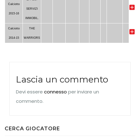
Calciotto
SERVIZI
2015-16
IMMOBIL.
Calciotto
THE
2014-15
WARRIORS
Lascia un commento
Devi essere
connesso
per inviare un
commento.
CERCA GIOCATORE