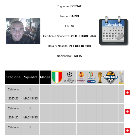
Cognome:
FOSSATI
Nome:
DARIO
Eta:
37
Certificato Scadenza:
28 OTTOBRE 2026
Data di Nascita:
21 LUGLIO 1989
Nazionalita:
ITALIA
Stagione
Squadra
Maglia
Calciotto
IL
2025-26
MACININO
Calciotto
IL
2024-25
MACININO
Calciotto
IL