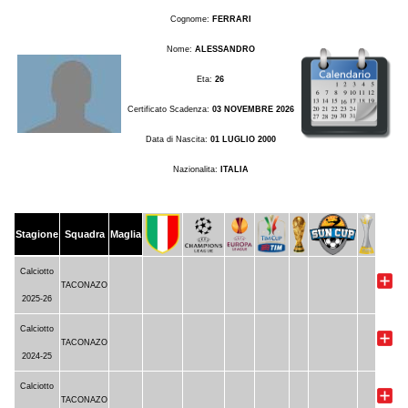
Cognome:
FERRARI
Nome:
ALESSANDRO
Eta:
26
Certificato Scadenza:
03 NOVEMBRE 2026
Data di Nascita:
01 LUGLIO 2000
Nazionalita:
ITALIA
Stagione
Squadra
Maglia
Calciotto
TACONAZO
2025-26
Calciotto
TACONAZO
2024-25
Calciotto
TACONAZO